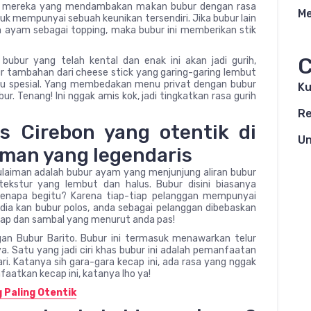
ntuk mereka yang mendambakan makan bubur dengan rasa
Me
uk mempunyai sebuah keunikan tersendiri. Jika bubur lain
ayam sebagai topping, maka bubur ini memberikan stik
C
ubur yang telah kental dan enak ini akan jadi gurih,
 tambahan dari cheese stick yang garing-garing lembut
menu spesial. Yang membedakan menu privat dengan bubur
Ku
. Tenang! Ini nggak amis kok, jadi tingkatkan rasa gurih
R
s Cirebon yang otentik di
Un
aiman yang legendaris
 Sulaiman adalah bubur ayam yang menjunjung aliran bubur
tekstur yang lembut dan halus. Bubur disini biasanya
kenapa begitu? Karena tiap-tiap pelanggan mempunyai
dia kan bubur polos, anda sebagai pelanggan dibebaskan
cap dan sambal yang menurut anda pas!
n Bubur Barito. Bubur ini termasuk menawarkan telur
 Satu yang jadi ciri khas bubur ini adalah pemanfaatan
ri. Katanya sih gara-gara kecap ini, ada rasa yang nggak
aatkan kecap ini, katanya lho ya!
g Paling Otentik