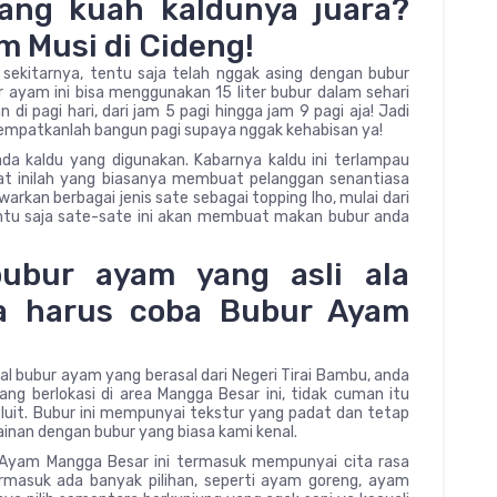
ang kuah kaldunya juara?
 Musi di Cideng!
 sekitarnya, tentu saja telah nggak asing dengan bubur
 ayam ini bisa menggunakan 15 liter bubur dalam sehari
 di pagi hari, dari jam 5 pagi hingga jam 9 pagi aja! Jadi
empatkanlah bangun pagi supaya nggak kehabisan ya!
da kaldu yang digunakan. Kabarnya kaldu ini terlampau
at inilah yang biasanya membuat pelanggan senantiasa
warkan berbagai jenis sate sebagai topping lho, mulai dari
tentu saja sate-sate ini akan membuat makan bubur anda
ubur ayam yang asli ala
a harus coba Bubur Ayam
al bubur ayam yang berasal dari Negeri Tirai Bambu, anda
g berlokasi di area Mangga Besar ini, tidak cuman itu
Pluit. Bubur ini mempunyai tekstur yang padat dan tetap
rlainan dengan bubur yang biasa kami kenal.
r Ayam Mangga Besar ini termasuk mempunyai cita rasa
rmasuk ada banyak pilihan, seperti ayam goreng, ayam