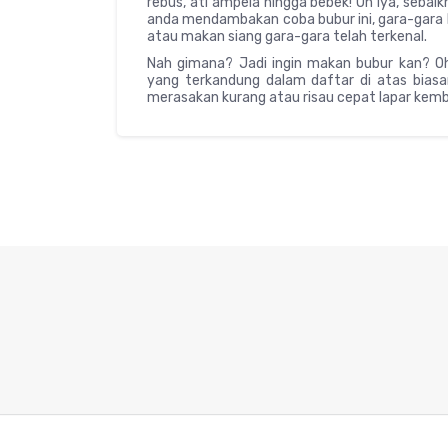
rebus, ati ampela hingga bebek! Oh iya, sebai
anda mendambakan coba bubur ini, gara-gara b
atau makan siang gara-gara telah terkenal.
Nah gimana? Jadi ingin makan bubur kan? Oh
yang terkandung dalam daftar di atas bias
merasakan kurang atau risau cepat lapar kemba