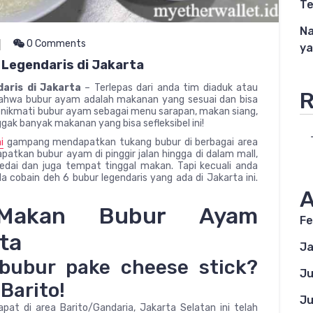
T
Na
0 Comments
ya
 Legendaris di Jakarta
aris di Jakarta
– Terlepas dari anda tim diaduk atau
R
 bahwa bubur ayam adalah makanan yang sesuai dan bisa
nikmati bubur ayam sebagai menu sarapan, makan siang,
gak banyak makanan yang bisa sefleksibel ini!
i
gampang mendapatkan tukang bubur di berbagai area
atkan bubur ayam di pinggir jalan hingga di dalam mall,
edai dan juga tempat tinggal makan. Tapi kecuali anda
 cobain deh 6 bubur legendaris yang ada di Jakarta ini.
A
 Makan Bubur Ayam
Fe
ta
Ja
bubur pake cheese stick?
Ju
Barito!
Ju
pat di area Barito/Gandaria, Jakarta Selatan ini telah