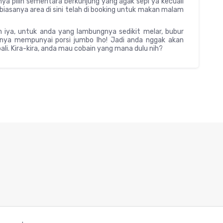
knya pilih sementara berkunjung yang agak sepi ya kecuali
iasanya area di sini telah di booking untuk makan malam
 iya, untuk anda yang lambungnya sedikit melar, bubur
anya mempunyai porsi jumbo lho! Jadi anda nggak akan
li. Kira-kira, anda mau cobain yang mana dulu nih?