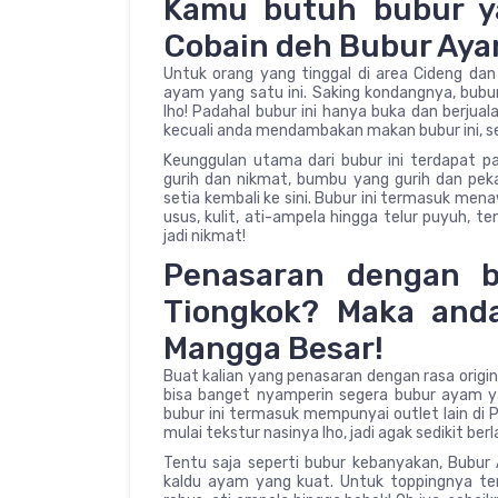
Kamu butuh bubur y
Cobain deh Bubur Ayam
Untuk orang yang tinggal di area Cideng dan
ayam yang satu ini. Saking kondangnya, bubur
lho! Padahal bubur ini hanya buka dan berjualan
kecuali anda mendambakan makan bubur ini, s
Keunggulan utama dari bubur ini terdapat pa
gurih dan nikmat, bumbu yang gurih dan pek
setia kembali ke sini. Bubur ini termasuk mena
usus, kulit, ati-ampela hingga telur puyuh, 
jadi nikmat!
Penasaran dengan b
Tiongkok? Maka and
Mangga Besar!
Buat kalian yang penasaran dengan rasa origin
bisa banget nyamperin segera bubur ayam yan
bubur ini termasuk mempunyai outlet lain di 
mulai tekstur nasinya lho, jadi agak sedikit be
Tentu saja seperti bubur kebanyakan, Bubu
kaldu ayam yang kuat. Untuk toppingnya te