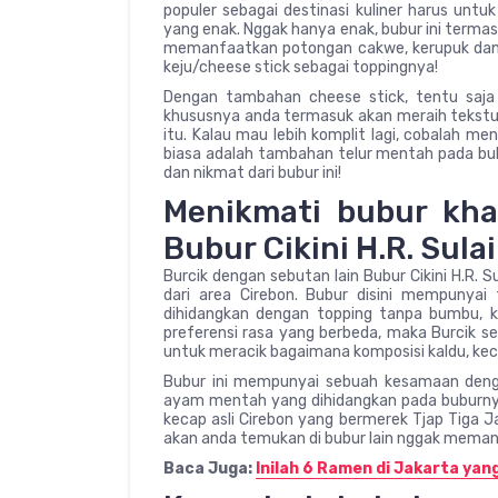
populer sebagai destinasi kuliner harus u
yang enak. Nggak hanya enak, bubur ini termas
memanfaatkan potongan cakwe, kerupuk dan 
keju/cheese stick sebagai toppingnya!
Dengan tambahan cheese stick, tentu saja b
khususnya anda termasuk akan meraih tekstur
itu. Kalau mau lebih komplit lagi, cobalah 
biasa adalah tambahan telur mentah pada bubur
dan nikmat dari bubur ini!
Menikmati bubur kha
Bubur Cikini H.R. Sul
Burcik dengan sebutan lain Bubur Cikini H.R.
dari area Cirebon. Bubur disini mempunyai 
dihidangkan dengan topping tanpa bumbu, 
preferensi rasa yang berbeda, maka Burcik se
untuk meracik bagaimana komposisi kaldu, ke
Bubur ini mempunyai sebuah kesamaan denga
ayam mentah yang dihidangkan pada buburnya.
kecap asli Cirebon yang bermerek Tjap Tiga Ja
akan anda temukan di bubur lain nggak memanf
Baca Juga:
Inilah 6 Ramen di Jakarta yan