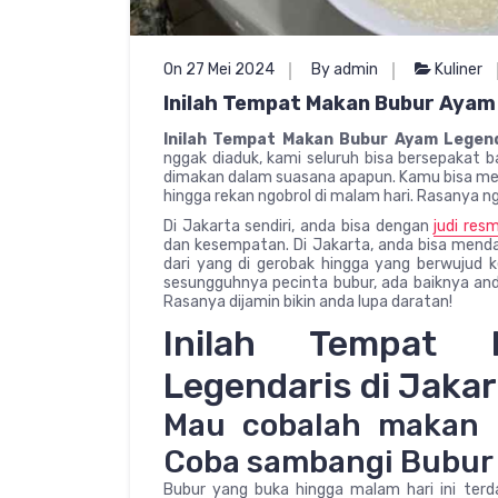
On 27 Mei 2024
By admin
Kuliner
Inilah Tempat Makan Bubur Ayam
Inilah Tempat Makan Bubur Ayam Legend
nggak diaduk, kami seluruh bisa bersepakat
dimakan dalam suasana apapun. Kamu bisa me
hingga rekan ngobrol di malam hari. Rasanya ng
Di Jakarta sendiri, anda bisa dengan
judi resm
dan kesempatan. Di Jakarta, anda bisa mendap
dari yang di gerobak hingga yang berwujud k
sesungguhnya pecinta bubur, ada baiknya anda
Rasanya dijamin bikin anda lupa daratan!
Inilah Tempat
Legendaris di Jakar
Mau cobalah makan 
Coba sambangi Bubur 
Bubur yang buka hingga malam hari ini terda