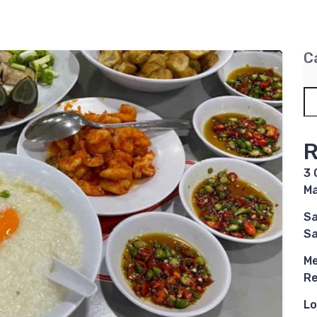
C
R
3 
Ma
Sa
Sa
Me
R
Lo