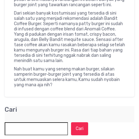
burger joint yang tawarkan rancangan seperti ini.
Dari sekian banyak kostumisasi yang tersedia di sini
salah satu yang menjadi rekomendasi adalah Bandit
Coffee Burger. Seperti namanya patty burger ini sudah
di infused dengan coffee blend dari Anomali Coffee.
Yang di padukan dengan irisan tomat, crispy bacon,
arugula, dan Belly Bandit mequite sauce. Sensasi after
tase coffee akan kamu rasakan beberapa selagi setelah
kamu mengunyah burger ini. Rasa dari tiap bahan yang
tersedia di sini terhitung nggak nabrak dan saling
menindih satu sama lain.
Nah buat kamu yang seneng makan burger, silakan
samperin burger-burger joint yang tersedia di atas
untuk memuaskan selera kamu, Kamu sudah nyobain
yang mana aja nih?
Cari
Cari