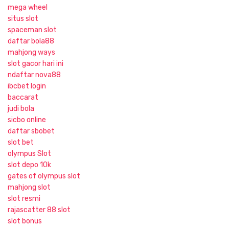
mega wheel
situs slot
spaceman slot
daftar bola88
mahjong ways
slot gacor hari ini
ndaftar nova88
ibcbet login
baccarat
judi bola
sicbo online
daftar sbobet
slot bet
olympus Slot
slot depo 10k
gates of olympus slot
mahjong slot
slot resmi
rajascatter 88 slot
slot bonus