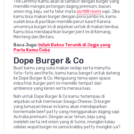
The Lemmy! Kamu akan di sambut dengan burger yang
memiliki mengisi potongan daging premium, bacon,
onion ring, keju, serta telur mata
slot88 resmi
sapi. Jika
kamu bisa makan burger dengan porsi jumbo ini, kamu
sudah bisa di pastikan memiliki perut karet! Karena
umumnya burger ini di anjurkan untuk di makan berdua.
Kamu bisa mendapatkan burger joint ini di Kemang,
Menteng dan Bintaro.
Baca Juga:
Inilah Bakso Terunik di Jogja yang
Perlu Kamu Coba
Dope Burger & Co
Buat kamu yang suka makan sedap serta menyita
foto-foto aesthetic, kamu harus banget untuk dateng
ke Dope Burger & Co. Mengusung tema open space
industrial, burger joint ini memiliki tempat dan
ambience yang keren serta merasa luas.
Nah untuk Dope Burger & Co kamu terlampau di
anjurkan untuk memesan Swagu Cheese. Di burger
yang lumayan besar ini kamu akan mendaparkan
homemade beef patty yang menggunakan daging sapi
Autralia premium. Dengan acar timun, keju yang
meleleh serta red onion yang di tumis, mungkin kalau
sekilas wujud burger ini sama krabby patty mungkin ya?