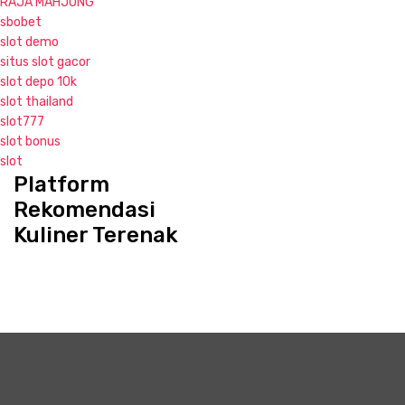
RAJA MAHJONG
sbobet
slot demo
situs slot gacor
slot depo 10k
slot thailand
slot777
slot bonus
slot
Platform
S
k
Rekomendasi
i
Kuliner Terenak
p
t
o
c
o
n
t
e
n