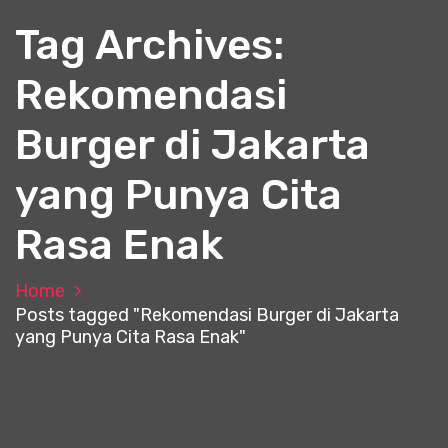
t
Tag Archives:
Rekomendasi
Burger di Jakarta
yang Punya Cita
Rasa Enak
Home
Posts tagged "Rekomendasi Burger di Jakarta
yang Punya Cita Rasa Enak"