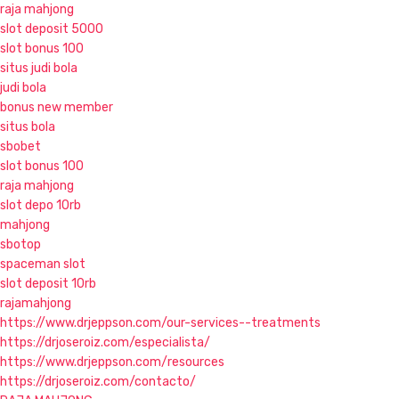
raja mahjong
slot deposit 5000
slot bonus 100
situs judi bola
judi bola
bonus new member
situs bola
sbobet
slot bonus 100
raja mahjong
slot depo 10rb
mahjong
sbotop
spaceman slot
slot deposit 10rb
rajamahjong
https://www.drjeppson.com/our-services--treatments
https://drjoseroiz.com/especialista/
https://www.drjeppson.com/resources
https://drjoseroiz.com/contacto/