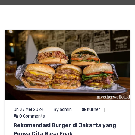
On 27 Mei 2024
By admin
Kuliner
0 Comments
Rekomendasi Burger di Jakarta yang
Punya Cita Rasa Enak