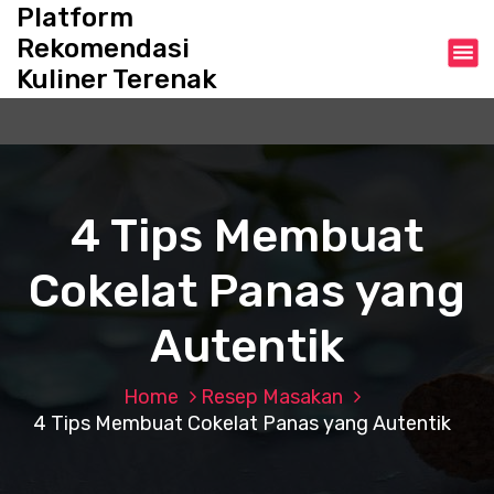
S
Platform
k
Rekomendasi
i
Kuliner Terenak
p
t
o
c
o
n
4 Tips Membuat
t
e
Cokelat Panas yang
n
t
Autentik
Home
Resep Masakan
4 Tips Membuat Cokelat Panas yang Autentik