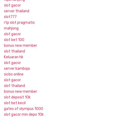
slot gacor
server thailand
slot777
rtp slot pragmatic
mahjong
slot gacor
slot bet 100
bonus new member
slot thailand
Keluaran hk
slot gacor
server kamboja
sicbo online
slot gacor
slot thailand
bonus new member
slot deposit 10k
slot bet kecil
gates of olympus 1000
slot gacor min depo 10k