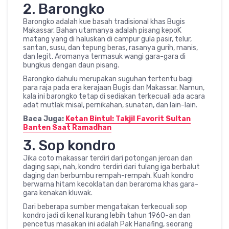
2. Barongko
Barongko adalah kue basah tradisional khas Bugis
Makassar. Bahan utamanya adalah pisang kepoK
matang yang di haluskan di campur gula pasir, telur,
santan, susu, dan tepung beras, rasanya gurih, manis,
dan legit. Aromanya termasuk wangi gara-gara di
bungkus dengan daun pisang.
Barongko dahulu merupakan suguhan tertentu bagi
para raja pada era kerajaan Bugis dan Makassar. Namun,
kala ini barongko tetap di sediakan terkecuali ada acara
adat mutlak misal, pernikahan, sunatan, dan lain-lain.
Baca Juga:
Ketan Bintul: Takjil Favorit Sultan
Banten Saat Ramadhan
3. Sop kondro
Jika coto makassar terdiri dari potongan jeroan dan
daging sapi, nah, kondro terdiri dari tulang iga berbalut
daging dan berbumbu rempah-rempah. Kuah kondro
berwarna hitam kecoklatan dan beraroma khas gara-
gara kenakan kluwak.
Dari beberapa sumber mengatakan terkecuali sop
kondro jadi di kenal kurang lebih tahun 1960-an dan
pencetus masakan ini adalah Pak Hanafing, seorang