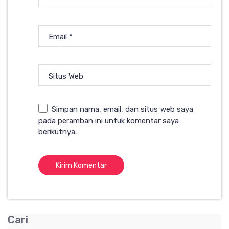
Email
*
Situs Web
Simpan nama, email, dan situs web saya
pada peramban ini untuk komentar saya
berikutnya.
Cari