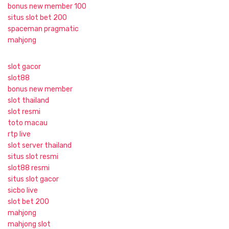
bonus new member 100
situs slot bet 200
spaceman pragmatic
mahjong
slot gacor
slot88
bonus new member
slot thailand
slot resmi
toto macau
rtp live
slot server thailand
situs slot resmi
slot88 resmi
situs slot gacor
sicbo live
slot bet 200
mahjong
mahjong slot