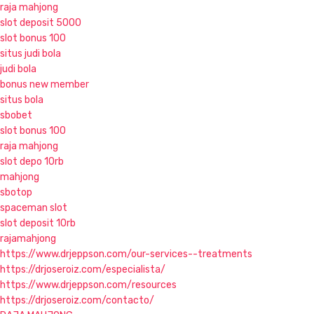
raja mahjong
slot deposit 5000
slot bonus 100
situs judi bola
judi bola
bonus new member
situs bola
sbobet
slot bonus 100
raja mahjong
slot depo 10rb
mahjong
sbotop
spaceman slot
slot deposit 10rb
rajamahjong
https://www.drjeppson.com/our-services--treatments
https://drjoseroiz.com/especialista/
https://www.drjeppson.com/resources
https://drjoseroiz.com/contacto/