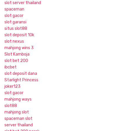
slot server thailand
spaceman
slot gacor
slot garansi
situs slot88
slot deposit 10k
slot nexus
mahjong wins 3
Slot Kamboja
slot bet 200
ibcbet
slot deposit dana
Starlight Princess
joker123
slot gacor
mahjong ways
slot88
mahjong slot
spaceman slot
server thailand