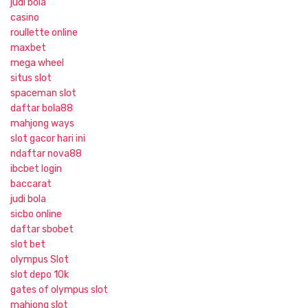
judi bola
casino
roullette online
maxbet
mega wheel
situs slot
spaceman slot
daftar bola88
mahjong ways
slot gacor hari ini
ndaftar nova88
ibcbet login
baccarat
judi bola
sicbo online
daftar sbobet
slot bet
olympus Slot
slot depo 10k
gates of olympus slot
mahjong slot