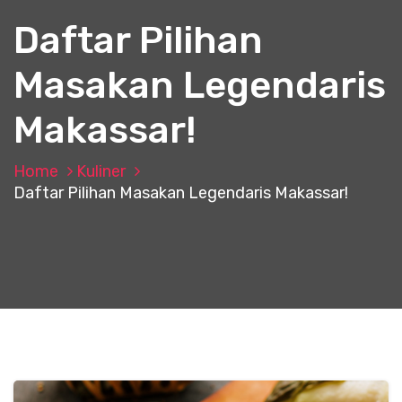
t
Daftar Pilihan
Masakan Legendaris
Makassar!
Home
Kuliner
Daftar Pilihan Masakan Legendaris Makassar!