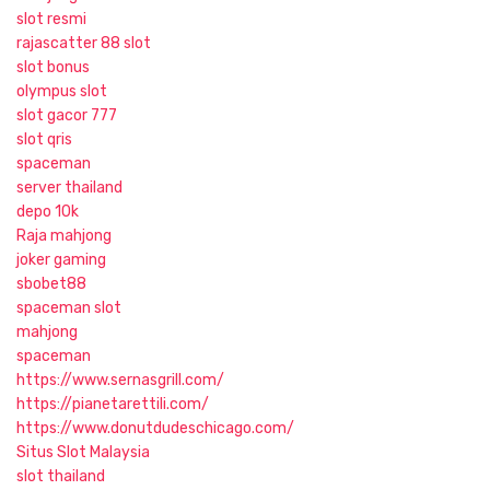
slot resmi
rajascatter 88 slot
slot bonus
olympus slot
slot gacor 777
slot qris
spaceman
server thailand
depo 10k
Raja mahjong
joker gaming
sbobet88
spaceman slot
mahjong
spaceman
https://www.sernasgrill.com/
https://pianetarettili.com/
https://www.donutdudeschicago.com/
Situs Slot Malaysia
slot thailand